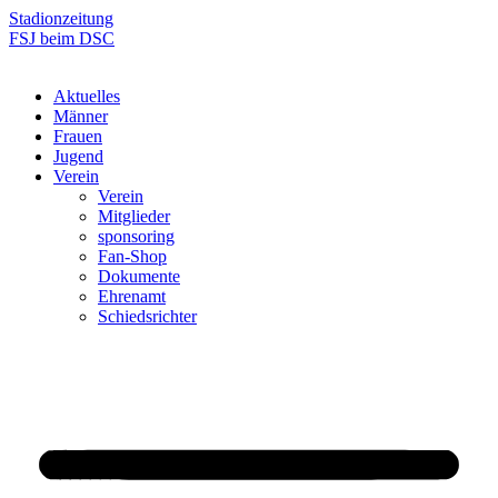
Zum
Stadionzeitung
Inhalt
FSJ beim DSC
springen
Aktuelles
Männer
Frauen
Jugend
Verein
Verein
Mitglieder
sponsoring
Fan-Shop
Dokumente
Ehrenamt
Schiedsrichter