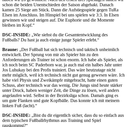
schon die beiden Unentschieden der Saison abgehakt. Danach
kamen 25 Siege am Stück. Dann die Aufstiegsspiele gegen TuRa
Elsen im Anschluss. Im Hinspiel bei uns spielen wir 3:3. In Elsen
gewinnen wir und steigen auf. Die Euphorie und die Momente
bleiben im Kopf.“
DSC-INSIDE:
„Wie siehst du die Gesamtentwicklung des
Fußballs? Du hast ja auch einige junge Spieler erlebt.“
Braune:
„Der Fußball hat sich technisch und taktisch unheimlich
entwickelt. Der Sprung von mir als Spieler hin zu den
Anforderungen als Trainer ist schon enorm. Ich habe als Spieler, als
ich noch beim SC Paderborn war, ja auch mal ein halbes Jahr unter
Jos Luhukay bei den Profis trainiert. Das wäre heutzutage nicht
mehr möglich, weil ich technisch nicht gut genug gewesen wäre. Ich
habe viel Physis und Zweikämpfe mitgebracht, hatte einen guten
Schuss, aber technisch war das wenig. Die Jungs sind heute stärker
unter Druck, haben weniger Zeit, die Dinge zu lösen, weil anders
angelaufen wird. Selbst in der Bezirksliga schon. Damals ging es
um gute Flanken und gute Kopfbälle. Das konnte ich mit meinem
linken Fuß (lacht).“
DSC-INSIDE:
„Bist du dir eigentlich sicher, dass du so einfach aus
dem typischen Fußballrhythmus aus Training und Spiel
rauskommst?“