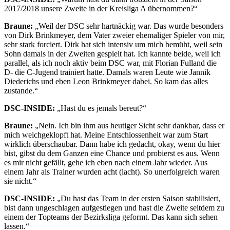
2017/2018 unsere Zweite in der Kreisliga A übernommen?“
Braune:
„Weil der DSC sehr hartnäckig war. Das wurde besonders
von Dirk Brinkmeyer, dem Vater zweier ehemaliger Spieler von mir,
sehr stark forciert. Dirk hat sich intensiv um mich bemüht, weil sein
Sohn damals in der Zweiten gespielt hat. Ich kannte beide, weil ich
parallel, als ich noch aktiv beim DSC war, mit Florian Fulland die
D- die C-Jugend trainiert hatte. Damals waren Leute wie Jannik
Diederichs und eben Leon Brinkmeyer dabei. So kam das alles
zustande.“
DSC-INSIDE:
„Hast du es jemals bereut?“
Braune:
„Nein. Ich bin ihm aus heutiger Sicht sehr dankbar, dass er
mich weichgeklopft hat. Meine Entschlossenheit war zum Start
wirklich überschaubar. Dann habe ich gedacht, okay, wenn du hier
bist, gibst du dem Ganzen eine Chance und probierst es aus. Wenn
es mir nicht gefällt, gehe ich eben nach einem Jahr wieder. Aus
einem Jahr als Trainer wurden acht (lacht). So unerfolgreich waren
sie nicht.“
DSC-INSIDE:
„Du hast das Team in der ersten Saison stabilisiert,
bist dann ungeschlagen aufgestiegen und hast die Zweite seitdem zu
einem der Topteams der Bezirksliga geformt. Das kann sich sehen
lassen.“