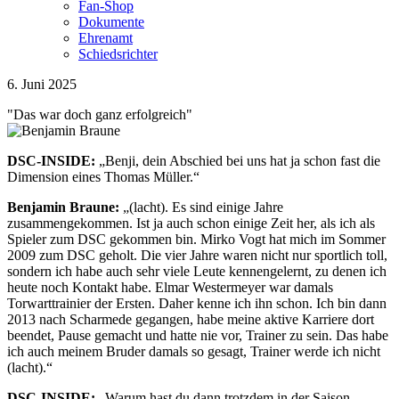
Fan-Shop
Dokumente
Ehrenamt
Schiedsrichter
6. Juni 2025
"Das war doch ganz erfolgreich"
DSC-INSIDE:
„Benji, dein Abschied bei uns hat ja schon fast die
Dimension eines Thomas Müller.“
Benjamin Braune:
„(lacht). Es sind einige Jahre
zusammengekommen. Ist ja auch schon einige Zeit her, als ich als
Spieler zum DSC gekommen bin. Mirko Vogt hat mich im Sommer
2009 zum DSC geholt. Die vier Jahre waren nicht nur sportlich toll,
sondern ich habe auch sehr viele Leute kennengelernt, zu denen ich
heute noch Kontakt habe. Elmar Westermeyer war damals
Torwarttrainier der Ersten. Daher kenne ich ihn schon. Ich bin dann
2013 nach Scharmede gegangen, habe meine aktive Karriere dort
beendet, Pause gemacht und hatte nie vor, Trainer zu sein. Das habe
ich auch meinem Bruder damals so gesagt, Trainer werde ich nicht
(lacht).“
DSC-INSIDE:
„Warum hast du dann trotzdem in der Saison