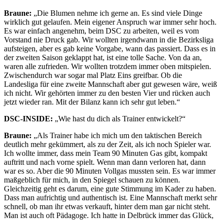
Braune:
„Die Blumen nehme ich gerne an. Es sind viele Dinge
wirklich gut gelaufen. Mein eigener Anspruch war immer sehr hoch.
Es war einfach angenehm, beim DSC zu arbeiten, weil es vom
Vorstand nie Druck gab. Wir wollten irgendwann in die Bezirksliga
aufsteigen, aber es gab keine Vorgabe, wann das passiert. Dass es in
der zweiten Saison geklappt hat, ist eine tolle Sache. Von da an,
waren alle zufrieden. Wir wollten trotzdem immer oben mitspielen.
Zwischendurch war sogar mal Platz Eins greifbar. Ob die
Landesliga für eine zweite Mannschaft aber gut gewesen wäre, weiß
ich nicht. Wir gehörten immer zu den besten Vier und rücken auch
jetzt wieder ran. Mit der Bilanz kann ich sehr gut leben.“
DSC-INSIDE:
„Wie hast du dich als Trainer entwickelt?“
Braune:
„Als Trainer habe ich mich um den taktischen Bereich
deutlich mehr gekümmert, als zu der Zeit, als ich noch Spieler war.
Ich wollte immer, dass mein Team 90 Minuten Gas gibt, kompakt
auftritt und nach vorne spielt. Wenn man dann verloren hat, dann
war es so. Aber die 90 Minuten Vollgas mussten sein. Es war immer
maßgeblich für mich, in den Spiegel schauen zu können.
Gleichzeitig geht es darum, eine gute Stimmung im Kader zu haben.
Dass man aufrichtig und authentisch ist. Eine Mannschaft merkt sehr
schnell, ob man ihr etwas verkauft, hinter dem man gar nicht steht.
Man ist auch oft Pädagoge. Ich hatte in Delbrück immer das Glück,