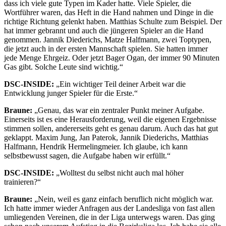
dass ich viele gute Typen im Kader hatte. Viele Spieler, die
Wortführer waren, das Heft in die Hand nahmen und Dinge in die
richtige Richtung gelenkt haben. Matthias Schulte zum Beispiel. Der
hat immer gebrannt und auch die jüngeren Spieler an die Hand
genommen. Jannik Diederichs, Matze Halfmann, zwei Toptypen,
die jetzt auch in der ersten Mannschaft spielen. Sie hatten immer
jede Menge Ehrgeiz. Oder jetzt Bager Ogan, der immer 90 Minuten
Gas gibt. Solche Leute sind wichtig.“
DSC-INSIDE:
„Ein wichtiger Teil deiner Arbeit war die
Entwicklung junger Spieler für die Erste.“
Braune:
„Genau, das war ein zentraler Punkt meiner Aufgabe.
Einerseits ist es eine Herausforderung, weil die eigenen Ergebnisse
stimmen sollen, andererseits geht es genau darum. Auch das hat gut
geklappt. Maxim Jung, Jan Paterok, Jannik Diederichs, Matthias
Halfmann, Hendrik Hermelingmeier. Ich glaube, ich kann
selbstbewusst sagen, die Aufgabe haben wir erfüllt.“
DSC-INSIDE:
„Wolltest du selbst nicht auch mal höher
trainieren?“
Braune:
„Nein, weil es ganz einfach beruflich nicht möglich war.
Ich hatte immer wieder Anfragen aus der Landesliga von fast allen
umliegenden Vereinen, die in der Liga unterwegs waren. Das ging