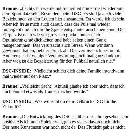
Braune:
„(lacht). Ich werde mit Sicherheit immer mal wieder auf
dem Sportplatz sein. Besonders beim DSC. Es sind ja auch viele
Beziehungen zu den Leuten hier entstanden. Da werde ich da sein.
Aber ich freue mich auch darauf, dass der Puls mal wieder
runtergeht und ich mir die Spiele entspannter anschauen kann. Der
Ehrgeiz ist nach wie vor groß. Ich gucke immer nach
Optimierungsmöglichkeiten und habe selten einen Gang
rausgenommen. Das verursacht auch Stress. Wenn wir dann
gewonnen hatten, fiel der Druck ab. Das vermisse ich bestimmt.
Andererseits ist weniger Verantwortung auch mal ganz dankbar.
Aber weg ist die Begeisterung für den Fußball natürlich nie.“
DSC-INSIDE:
„Vielleicht schickt dich deine Familie irgendwann
mal wieder auf den Platz.“
Braune:
„Vielleicht (lacht). Aktuell glaube ich aber nicht, dass ich
noch einmal etwas als Trainer machen werde.“
DSC-INSIDE:
„Was wünscht du dem Delbrücker SC für die
Zukunft?“
Braune:
„Die Entwicklung des DSC ist über die Jahre gesehen sehr
positiv. Als ich noch Spieler war, gab es vieles davon noch nicht.
Der neue Kunstrasen war noch nicht da. Das Flutlicht gab es nicht.