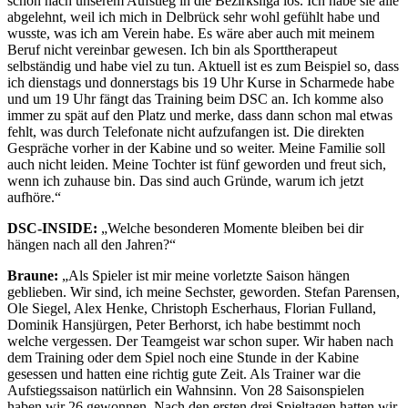
schon nach unserem Aufstieg in die Bezirksliga los. Ich habe sie alle
abgelehnt, weil ich mich in Delbrück sehr wohl gefühlt habe und
wusste, was ich am Verein habe. Es wäre aber auch mit meinem
Beruf nicht vereinbar gewesen. Ich bin als Sporttherapeut
selbständig und habe viel zu tun. Aktuell ist es zum Beispiel so, dass
ich dienstags und donnerstags bis 19 Uhr Kurse in Scharmede habe
und um 19 Uhr fängt das Training beim DSC an. Ich komme also
immer zu spät auf den Platz und merke, dass dann schon mal etwas
fehlt, was durch Telefonate nicht aufzufangen ist. Die direkten
Gespräche vorher in der Kabine und so weiter. Meine Familie soll
auch nicht leiden. Meine Tochter ist fünf geworden und freut sich,
wenn ich zuhause bin. Das sind auch Gründe, warum ich jetzt
aufhöre.“
DSC-INSIDE:
„Welche besonderen Momente bleiben bei dir
hängen nach all den Jahren?“
Braune:
„Als Spieler ist mir meine vorletzte Saison hängen
geblieben. Wir sind, ich meine Sechster, geworden. Stefan Parensen,
Ole Siegel, Alex Henke, Christoph Escherhaus, Florian Fulland,
Dominik Hansjürgen, Peter Berhorst, ich habe bestimmt noch
welche vergessen. Der Teamgeist war schon super. Wir haben nach
dem Training oder dem Spiel noch eine Stunde in der Kabine
gesessen und hatten eine richtig gute Zeit. Als Trainer war die
Aufstiegssaison natürlich ein Wahnsinn. Von 28 Saisonspielen
haben wir 26 gewonnen. Nach den ersten drei Spieltagen hatten wir