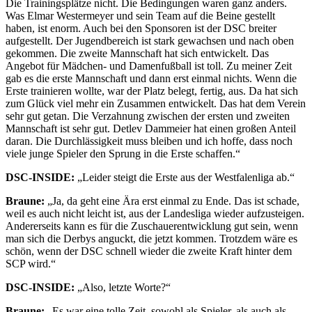
Die Trainingsplätze nicht. Die Bedingungen waren ganz anders.
Was Elmar Westermeyer und sein Team auf die Beine gestellt
haben, ist enorm. Auch bei den Sponsoren ist der DSC breiter
aufgestellt. Der Jugendbereich ist stark gewachsen und nach oben
gekommen. Die zweite Mannschaft hat sich entwickelt. Das
Angebot für Mädchen- und Damenfußball ist toll. Zu meiner Zeit
gab es die erste Mannschaft und dann erst einmal nichts. Wenn die
Erste trainieren wollte, war der Platz belegt, fertig, aus. Da hat sich
zum Glück viel mehr ein Zusammen entwickelt. Das hat dem Verein
sehr gut getan. Die Verzahnung zwischen der ersten und zweiten
Mannschaft ist sehr gut. Detlev Dammeier hat einen großen Anteil
daran. Die Durchlässigkeit muss bleiben und ich hoffe, dass noch
viele junge Spieler den Sprung in die Erste schaffen.“
DSC-INSIDE:
„Leider steigt die Erste aus der Westfalenliga ab.“
Braune:
„Ja, da geht eine Ära erst einmal zu Ende. Das ist schade,
weil es auch nicht leicht ist, aus der Landesliga wieder aufzusteigen.
Andererseits kann es für die Zuschauerentwicklung gut sein, wenn
man sich die Derbys anguckt, die jetzt kommen. Trotzdem wäre es
schön, wenn der DSC schnell wieder die zweite Kraft hinter dem
SCP wird.“
DSC-INSIDE:
„Also, letzte Worte?“
Braune:
„Es war eine tolle Zeit, sowohl als Spieler, als auch als