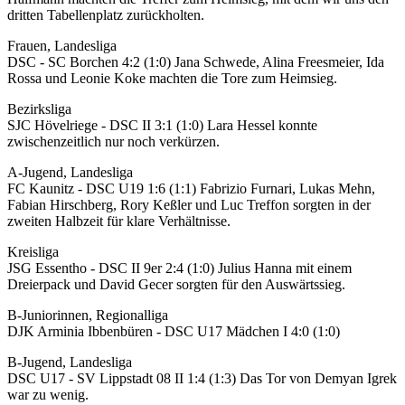
dritten Tabellenplatz zurückholten.
Frauen, Landesliga
DSC - SC Borchen 4:2 (1:0) Jana Schwede, Alina Freesmeier, Ida
Rossa und Leonie Koke machten die Tore zum Heimsieg.
Bezirksliga
SJC Hövelriege - DSC II 3:1 (1:0) Lara Hessel konnte
zwischenzeitlich nur noch verkürzen.
A-Jugend, Landesliga
FC Kaunitz - DSC U19 1:6 (1:1) Fabrizio Furnari, Lukas Mehn,
Fabian Hirschberg, Rory Keßler und Luc Treffon sorgten in der
zweiten Halbzeit für klare Verhältnisse.
Kreisliga
JSG Essentho - DSC II 9er 2:4 (1:0) Julius Hanna mit einem
Dreierpack und David Gecer sorgten für den Auswärtssieg.
B-Juniorinnen, Regionalliga
DJK Arminia Ibbenbüren - DSC U17 Mädchen I 4:0 (1:0)
B-Jugend, Landesliga
DSC U17 - SV Lippstadt 08 II 1:4 (1:3) Das Tor von Demyan Igrek
war zu wenig.