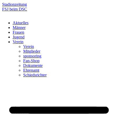
Zum
Stadionzeitung
Inhalt
FSJ beim DSC
springen
Aktuelles
Männer
Frauen
Jugend
Verein
Verein
Mitglieder
sponsoring
Fan-Shop
Dokumente
Ehrenamt
Schiedsrichter