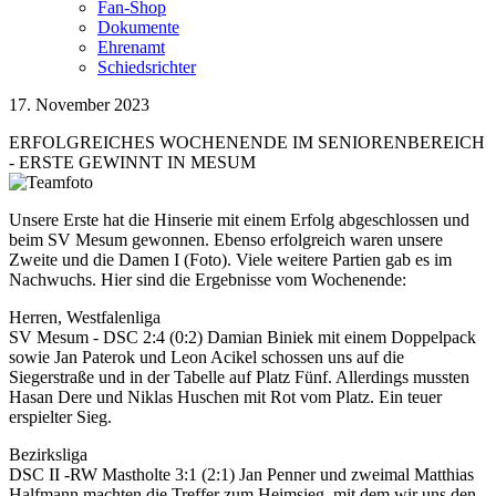
Fan-Shop
Dokumente
Ehrenamt
Schiedsrichter
17. November 2023
ERFOLGREICHES WOCHENENDE IM SENIORENBEREICH
- ERSTE GEWINNT IN MESUM
Unsere Erste hat die Hinserie mit einem Erfolg abgeschlossen und
beim SV Mesum gewonnen. Ebenso erfolgreich waren unsere
Zweite und die Damen I (Foto). Viele weitere Partien gab es im
Nachwuchs. Hier sind die Ergebnisse vom Wochenende:
Herren, Westfalenliga
SV Mesum - DSC 2:4 (0:2) Damian Biniek mit einem Doppelpack
sowie Jan Paterok und Leon Acikel schossen uns auf die
Siegerstraße und in der Tabelle auf Platz Fünf. Allerdings mussten
Hasan Dere und Niklas Huschen mit Rot vom Platz. Ein teuer
erspielter Sieg.
Bezirksliga
DSC II -RW Mastholte 3:1 (2:1) Jan Penner und zweimal Matthias
Halfmann machten die Treffer zum Heimsieg, mit dem wir uns den