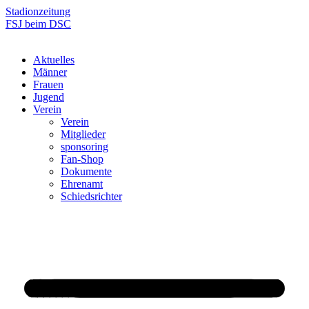
Zum
Stadionzeitung
Inhalt
FSJ beim DSC
springen
Aktuelles
Männer
Frauen
Jugend
Verein
Verein
Mitglieder
sponsoring
Fan-Shop
Dokumente
Ehrenamt
Schiedsrichter