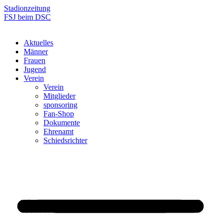
Zum
Stadionzeitung
Inhalt
FSJ beim DSC
springen
Aktuelles
Männer
Frauen
Jugend
Verein
Verein
Mitglieder
sponsoring
Fan-Shop
Dokumente
Ehrenamt
Schiedsrichter