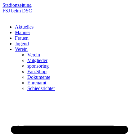
Zum
Stadionzeitung
Inhalt
FSJ beim DSC
springen
Aktuelles
Männer
Frauen
Jugend
Verein
Verein
Mitglieder
sponsoring
Fan-Shop
Dokumente
Ehrenamt
Schiedsrichter