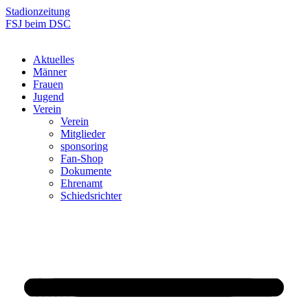
Zum
Stadionzeitung
Inhalt
FSJ beim DSC
springen
Aktuelles
Männer
Frauen
Jugend
Verein
Verein
Mitglieder
sponsoring
Fan-Shop
Dokumente
Ehrenamt
Schiedsrichter