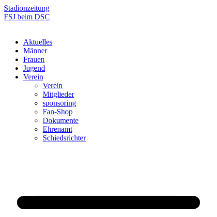
Zum
Stadionzeitung
Inhalt
FSJ beim DSC
springen
Aktuelles
Männer
Frauen
Jugend
Verein
Verein
Mitglieder
sponsoring
Fan-Shop
Dokumente
Ehrenamt
Schiedsrichter