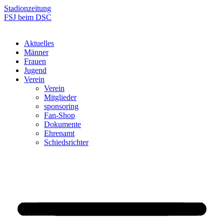
Zum
Stadionzeitung
Inhalt
FSJ beim DSC
springen
Aktuelles
Männer
Frauen
Jugend
Verein
Verein
Mitglieder
sponsoring
Fan-Shop
Dokumente
Ehrenamt
Schiedsrichter