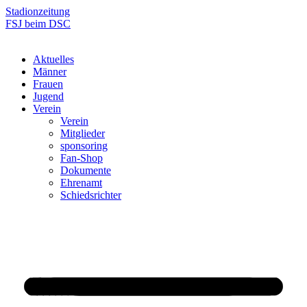
Zum
Stadionzeitung
Inhalt
FSJ beim DSC
springen
Aktuelles
Männer
Frauen
Jugend
Verein
Verein
Mitglieder
sponsoring
Fan-Shop
Dokumente
Ehrenamt
Schiedsrichter