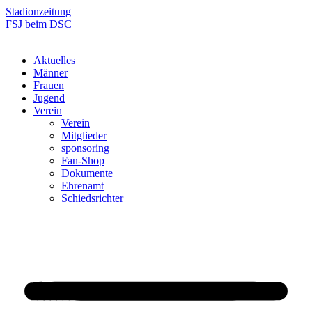
Zum
Stadionzeitung
Inhalt
FSJ beim DSC
springen
Aktuelles
Männer
Frauen
Jugend
Verein
Verein
Mitglieder
sponsoring
Fan-Shop
Dokumente
Ehrenamt
Schiedsrichter