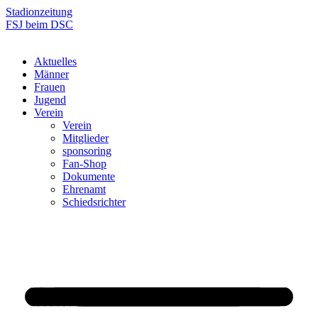
Zum
Stadionzeitung
Inhalt
FSJ beim DSC
springen
Aktuelles
Männer
Frauen
Jugend
Verein
Verein
Mitglieder
sponsoring
Fan-Shop
Dokumente
Ehrenamt
Schiedsrichter