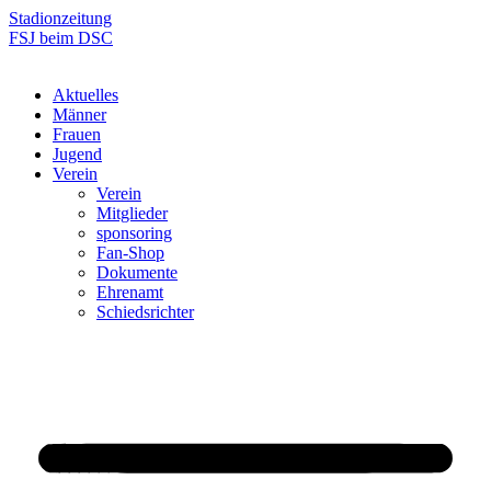
Zum
Stadionzeitung
Inhalt
FSJ beim DSC
springen
Aktuelles
Männer
Frauen
Jugend
Verein
Verein
Mitglieder
sponsoring
Fan-Shop
Dokumente
Ehrenamt
Schiedsrichter