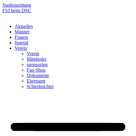
Zum
Stadionzeitung
Inhalt
FSJ beim DSC
springen
Aktuelles
Männer
Frauen
Jugend
Verein
Verein
Mitglieder
sponsoring
Fan-Shop
Dokumente
Ehrenamt
Schiedsrichter