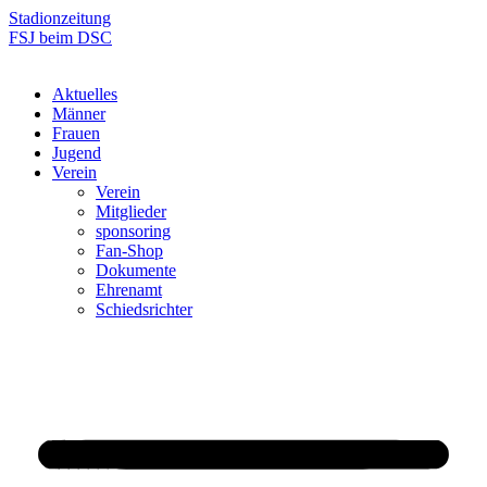
Zum
Stadionzeitung
Inhalt
FSJ beim DSC
springen
Aktuelles
Männer
Frauen
Jugend
Verein
Verein
Mitglieder
sponsoring
Fan-Shop
Dokumente
Ehrenamt
Schiedsrichter