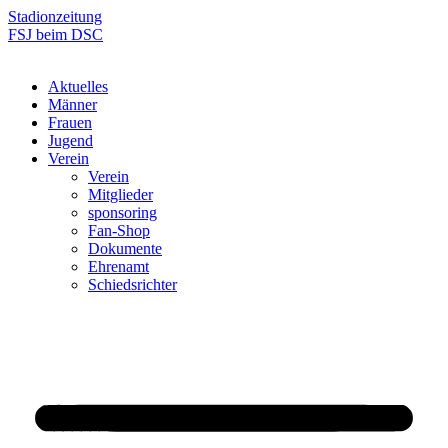
Zum
Stadionzeitung
Inhalt
FSJ beim DSC
springen
Aktuelles
Männer
Frauen
Jugend
Verein
Verein
Mitglieder
sponsoring
Fan-Shop
Dokumente
Ehrenamt
Schiedsrichter