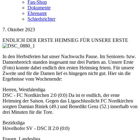
Fan-Shop
Dokumente
Ehrenamt
Schiedsrichter
7. Oktober 2023
ENDLICH DER ERSTE HEIMSIEG FÜR UNSERE ERSTE
In den Herbstferien hat unser Nachwuchs Pause. Im Senioren- bzw.
Damenbereich standen insgesamt nur drei Partien an. Unsere Erste
(Foto) konnte dabei endlich den ersten Heimsieg feiern. Für unsere
Zweite und für die Damen lief es hingegen nicht gut. Hier sin die
Ergebnisse vom Wochenende:
Herren, Westfalenliga
DSC - FC Nordkirchen 2:0 (0:0) Da ist er endlich, der erste
Heimsieg der Saison. Gegen das Ligaschlusslicht FC Nordkirchen
sorgten Damian Biniek (49.) und Benedikt Genz (52.) innerhalb von
drei Minuten für die Tore.
Bezirksliga
Hövelhofer SV - DSC II 2:0 (0:0)
Frauen, Landesliga