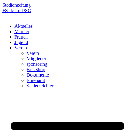
Zum
Stadionzeitung
Inhalt
FSJ beim DSC
springen
Aktuelles
Männer
Frauen
Jugend
Verein
Verein
Mitglieder
sponsoring
Fan-Shop
Dokumente
Ehrenamt
Schiedsrichter