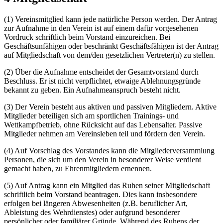
(1) Vereinsmitglied kann jede natürliche Person werden. Der Antrag
zur Aufnahme in den Verein ist auf einem dafür vorgesehenen
Vordruck schriftlich beim Vorstand einzureichen. Bei
Geschäftsunfähigen oder beschränkt Geschäftsfähigen ist der Antrag
auf Mitgliedschaft von dem/den gesetzlichen Vertreter(n) zu stellen.
(2) Über die Aufnahme entscheidet der Gesamtvorstand durch
Beschluss. Er ist nicht verpflichtet, etwaige Ablehnungsgründe
bekannt zu geben. Ein Aufnahmeanspruch besteht nicht.
(3) Der Verein besteht aus aktiven und passiven Mitgliedern. Aktive
Mitglieder beteiligen sich am sportlichen Trainings- und
Wettkampfbetrieb, ohne Rücksicht auf das Lebensalter. Passive
Mitglieder nehmen am Vereinsleben teil und fördern den Verein.
(4) Auf Vorschlag des Vorstandes kann die Mitgliederversammlung
Personen, die sich um den Verein in besonderer Weise verdient
gemacht haben, zu Ehrenmitgliedern ernennen.
(5) Auf Antrag kann ein Mitglied das Ruhen seiner Mitgliedschaft
schriftlich beim Vorstand beantragen. Dies kann insbesondere
erfolgen bei längeren Abwesenheiten (z.B. beruflicher Art,
Ableistung des Wehrdienstes) oder aufgrund besonderer
persönlicher oder familiärer Gründe. Während des Ruhens der