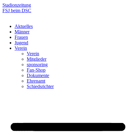
Zum
Stadionzeitung
Inhalt
FSJ beim DSC
springen
Aktuelles
Männer
Frauen
Jugend
Verein
Verein
Mitglieder
sponsoring
Fan-Shop
Dokumente
Ehrenamt
Schiedsrichter