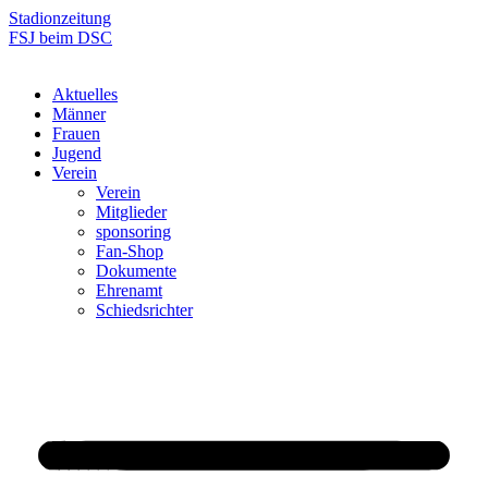
Zum
Stadionzeitung
Inhalt
FSJ beim DSC
springen
Aktuelles
Männer
Frauen
Jugend
Verein
Verein
Mitglieder
sponsoring
Fan-Shop
Dokumente
Ehrenamt
Schiedsrichter