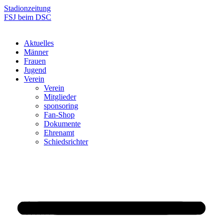
Zum
Stadionzeitung
Inhalt
FSJ beim DSC
springen
Aktuelles
Männer
Frauen
Jugend
Verein
Verein
Mitglieder
sponsoring
Fan-Shop
Dokumente
Ehrenamt
Schiedsrichter