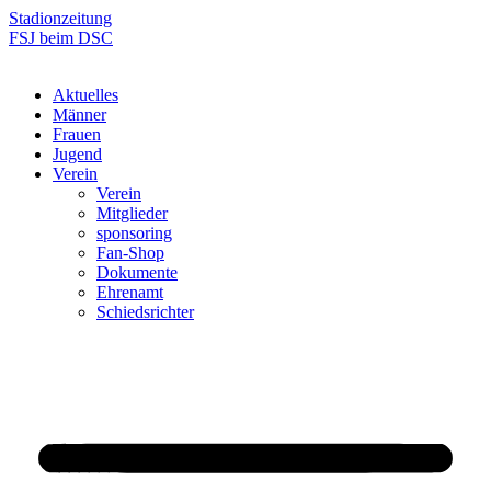
Zum
Stadionzeitung
Inhalt
FSJ beim DSC
springen
Aktuelles
Männer
Frauen
Jugend
Verein
Verein
Mitglieder
sponsoring
Fan-Shop
Dokumente
Ehrenamt
Schiedsrichter