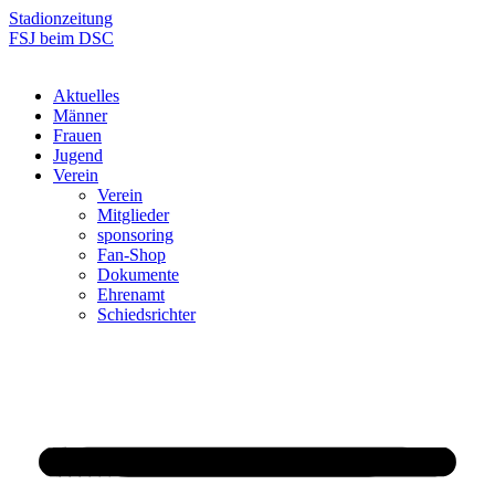
Zum
Stadionzeitung
Inhalt
FSJ beim DSC
springen
Aktuelles
Männer
Frauen
Jugend
Verein
Verein
Mitglieder
sponsoring
Fan-Shop
Dokumente
Ehrenamt
Schiedsrichter