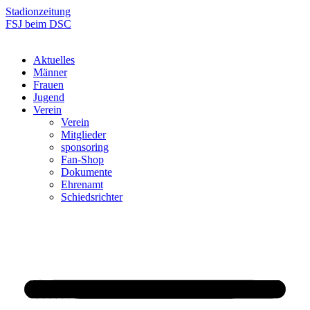
Zum
Stadionzeitung
Inhalt
FSJ beim DSC
springen
Aktuelles
Männer
Frauen
Jugend
Verein
Verein
Mitglieder
sponsoring
Fan-Shop
Dokumente
Ehrenamt
Schiedsrichter