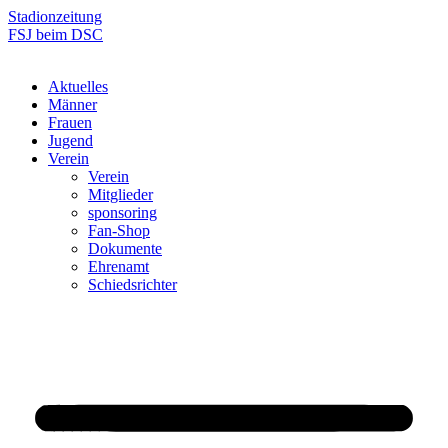
Zum
Stadionzeitung
Inhalt
FSJ beim DSC
springen
Aktuelles
Männer
Frauen
Jugend
Verein
Verein
Mitglieder
sponsoring
Fan-Shop
Dokumente
Ehrenamt
Schiedsrichter