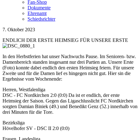
Fan-Shop
Dokumente
Ehrenamt
Schiedsrichter
7. Oktober 2023
ENDLICH DER ERSTE HEIMSIEG FÜR UNSERE ERSTE
In den Herbstferien hat unser Nachwuchs Pause. Im Senioren- bzw.
Damenbereich standen insgesamt nur drei Partien an. Unsere Erste
(Foto) konnte dabei endlich den ersten Heimsieg feiern. Für unsere
Zweite und für die Damen lief es hingegen nicht gut. Hier sin die
Ergebnisse vom Wochenende:
Herren, Westfalenliga
DSC - FC Nordkirchen 2:0 (0:0) Da ist er endlich, der erste
Heimsieg der Saison. Gegen das Ligaschlusslicht FC Nordkirchen
sorgten Damian Biniek (49.) und Benedikt Genz (52.) innerhalb von
drei Minuten für die Tore.
Bezirksliga
Hövelhofer SV - DSC II 2:0 (0:0)
Frauen, Landesliga