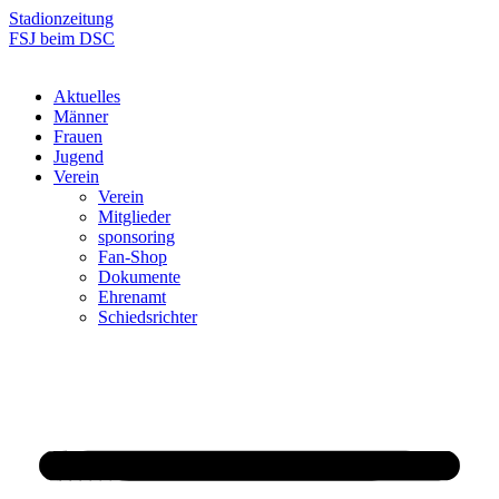
Zum
Stadionzeitung
Inhalt
FSJ beim DSC
springen
Aktuelles
Männer
Frauen
Jugend
Verein
Verein
Mitglieder
sponsoring
Fan-Shop
Dokumente
Ehrenamt
Schiedsrichter