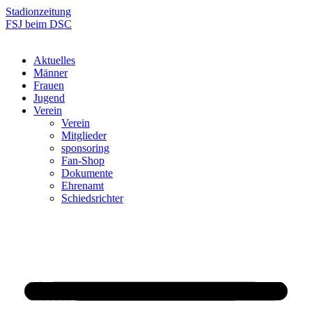
Zum
Stadionzeitung
Inhalt
FSJ beim DSC
springen
Aktuelles
Männer
Frauen
Jugend
Verein
Verein
Mitglieder
sponsoring
Fan-Shop
Dokumente
Ehrenamt
Schiedsrichter