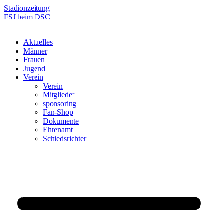
Zum
Stadionzeitung
Inhalt
FSJ beim DSC
springen
Aktuelles
Männer
Frauen
Jugend
Verein
Verein
Mitglieder
sponsoring
Fan-Shop
Dokumente
Ehrenamt
Schiedsrichter