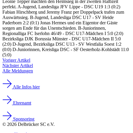
Leonie Tepper machten den Heimsieg in der zweiten Halbzeit
perfekt. A-Jugend, Landesliga JFV Lippe - DSC U19 1:3 (0:2)
Fabian Hirschberg und Jeremy Franz per Doppelpack trafen zum
Auswärtssieg. B-Jugend, Landesliga DSC U17 - SV Heide
Paderborn 2:2 (0:1) Jonas Hermes und ein Eigentor der Gäste
sorgen am Ende für das Unentschieden. B-Juniorinnen,
Regionalliga FC Iserlohn 46/49 - DSC U17-Mädchen I 5:0 (2:0)
Bezirksliga DJK Borussia Münster - DSC U17-Mädchen II 5:0
(2:0) D-Jugend, Bezirksliga DSC U13 - SV Westfalia Soest 1:2
(0:0) D-Juniorinnen, Kreisliga DSC - SF Oesterholz-Kohlstädt 11:0
(5:0)
Voriger Artikel
Nächster Artikel
Alle Meldungen
Alle Infos hier
Ehrenamt
Sponsoring
© 2026 Delbrücker SC e.V.