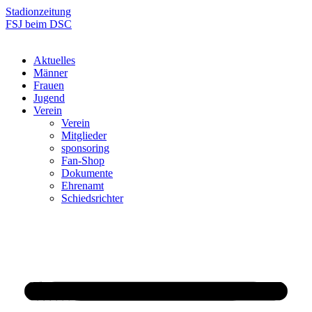
Zum
Stadionzeitung
Inhalt
FSJ beim DSC
springen
Aktuelles
Männer
Frauen
Jugend
Verein
Verein
Mitglieder
sponsoring
Fan-Shop
Dokumente
Ehrenamt
Schiedsrichter