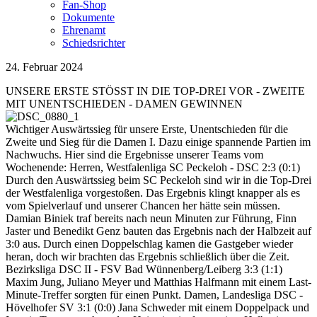
Fan-Shop
Dokumente
Ehrenamt
Schiedsrichter
24. Februar 2024
UNSERE ERSTE STÖSST IN DIE TOP-DREI VOR - ZWEITE
MIT UNENTSCHIEDEN - DAMEN GEWINNEN
Wichtiger Auswärtssieg für unsere Erste, Unentschieden für die
Zweite und Sieg für die Damen I. Dazu einige spannende Partien im
Nachwuchs. Hier sind die Ergebnisse unserer Teams vom
Wochenende: Herren, Westfalenliga SC Peckeloh - DSC 2:3 (0:1)
Durch den Auswärtssieg beim SC Peckeloh sind wir in die Top-Drei
der Westfalenliga vorgestoßen. Das Ergebnis klingt knapper als es
vom Spielverlauf und unserer Chancen her hätte sein müssen.
Damian Biniek traf bereits nach neun Minuten zur Führung, Finn
Jaster und Benedikt Genz bauten das Ergebnis nach der Halbzeit auf
3:0 aus. Durch einen Doppelschlag kamen die Gastgeber wieder
heran, doch wir brachten das Ergebnis schließlich über die Zeit.
Bezirksliga DSC II - FSV Bad Wünnenberg/Leiberg 3:3 (1:1)
Maxim Jung, Juliano Meyer und Matthias Halfmann mit einem Last-
Minute-Treffer sorgten für einen Punkt. Damen, Landesliga DSC -
Hövelhofer SV 3:1 (0:0) Jana Schweder mit einem Doppelpack und