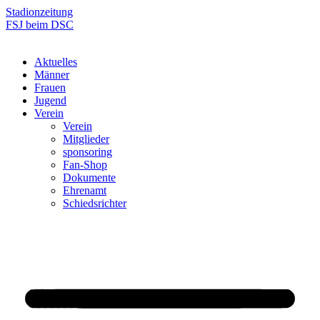
Zum
Stadionzeitung
Inhalt
FSJ beim DSC
springen
Aktuelles
Männer
Frauen
Jugend
Verein
Verein
Mitglieder
sponsoring
Fan-Shop
Dokumente
Ehrenamt
Schiedsrichter