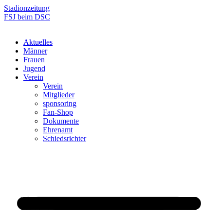
Zum
Stadionzeitung
Inhalt
FSJ beim DSC
springen
Aktuelles
Männer
Frauen
Jugend
Verein
Verein
Mitglieder
sponsoring
Fan-Shop
Dokumente
Ehrenamt
Schiedsrichter