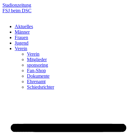
Zum
Stadionzeitung
Inhalt
FSJ beim DSC
springen
Aktuelles
Männer
Frauen
Jugend
Verein
Verein
Mitglieder
sponsoring
Fan-Shop
Dokumente
Ehrenamt
Schiedsrichter