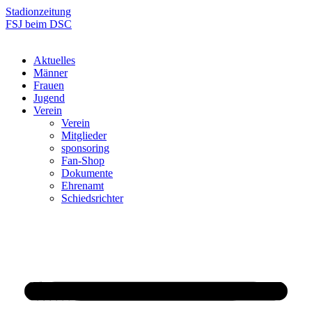
Zum
Stadionzeitung
Inhalt
FSJ beim DSC
springen
Aktuelles
Männer
Frauen
Jugend
Verein
Verein
Mitglieder
sponsoring
Fan-Shop
Dokumente
Ehrenamt
Schiedsrichter