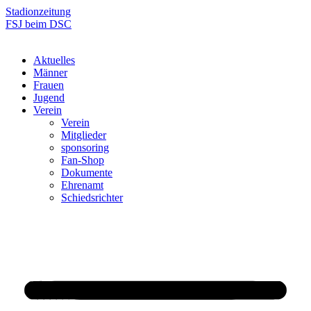
Zum
Stadionzeitung
Inhalt
FSJ beim DSC
springen
Aktuelles
Männer
Frauen
Jugend
Verein
Verein
Mitglieder
sponsoring
Fan-Shop
Dokumente
Ehrenamt
Schiedsrichter