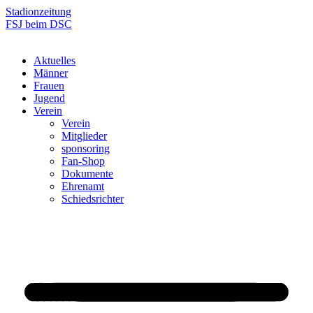
Zum
Stadionzeitung
Inhalt
FSJ beim DSC
springen
Aktuelles
Männer
Frauen
Jugend
Verein
Verein
Mitglieder
sponsoring
Fan-Shop
Dokumente
Ehrenamt
Schiedsrichter