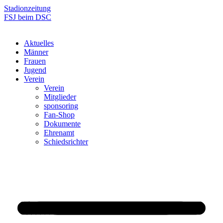
Zum
Stadionzeitung
Inhalt
FSJ beim DSC
springen
Aktuelles
Männer
Frauen
Jugend
Verein
Verein
Mitglieder
sponsoring
Fan-Shop
Dokumente
Ehrenamt
Schiedsrichter