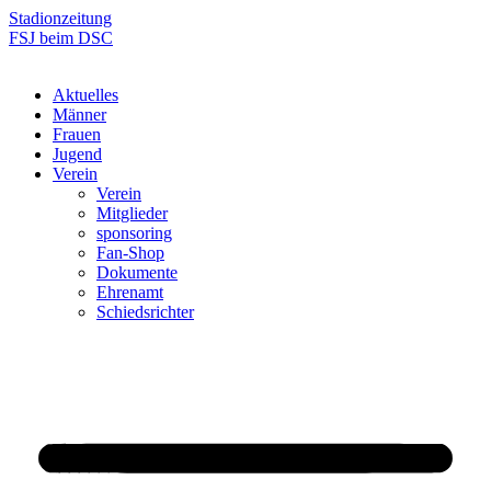
Zum
Stadionzeitung
Inhalt
FSJ beim DSC
springen
Aktuelles
Männer
Frauen
Jugend
Verein
Verein
Mitglieder
sponsoring
Fan-Shop
Dokumente
Ehrenamt
Schiedsrichter