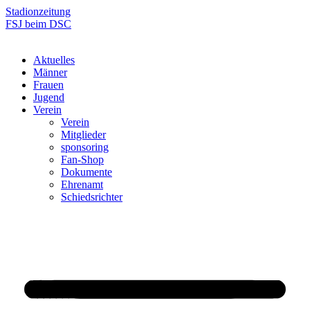
Zum
Stadionzeitung
Inhalt
FSJ beim DSC
springen
Aktuelles
Männer
Frauen
Jugend
Verein
Verein
Mitglieder
sponsoring
Fan-Shop
Dokumente
Ehrenamt
Schiedsrichter