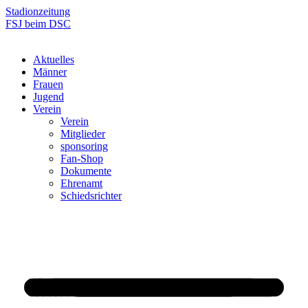
Zum
Stadionzeitung
Inhalt
FSJ beim DSC
springen
Aktuelles
Männer
Frauen
Jugend
Verein
Verein
Mitglieder
sponsoring
Fan-Shop
Dokumente
Ehrenamt
Schiedsrichter