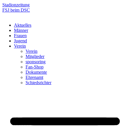
Zum
Stadionzeitung
Inhalt
FSJ beim DSC
springen
Aktuelles
Männer
Frauen
Jugend
Verein
Verein
Mitglieder
sponsoring
Fan-Shop
Dokumente
Ehrenamt
Schiedsrichter