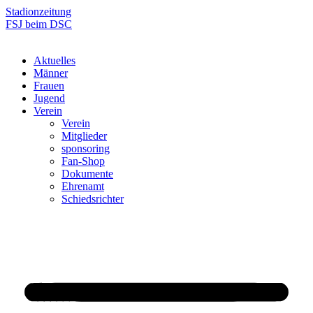
Zum
Stadionzeitung
Inhalt
FSJ beim DSC
springen
Aktuelles
Männer
Frauen
Jugend
Verein
Verein
Mitglieder
sponsoring
Fan-Shop
Dokumente
Ehrenamt
Schiedsrichter