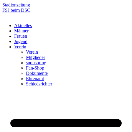
Zum
Stadionzeitung
Inhalt
FSJ beim DSC
springen
Aktuelles
Männer
Frauen
Jugend
Verein
Verein
Mitglieder
sponsoring
Fan-Shop
Dokumente
Ehrenamt
Schiedsrichter