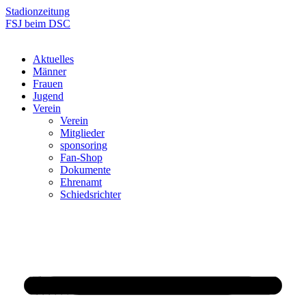
Zum
Stadionzeitung
Inhalt
FSJ beim DSC
springen
Aktuelles
Männer
Frauen
Jugend
Verein
Verein
Mitglieder
sponsoring
Fan-Shop
Dokumente
Ehrenamt
Schiedsrichter